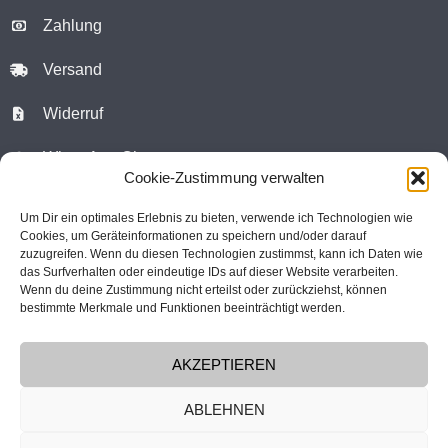
Zahlung
Versand
Widerruf
WhatsApp Chat
Cookie-Zustimmung verwalten
Kontaktformular
Um Dir ein optimales Erlebnis zu bieten, verwende ich Technologien wie
Cookies, um Geräteinformationen zu speichern und/oder darauf
Warenkorb
zuzugreifen. Wenn du diesen Technologien zustimmst, kann ich Daten wie
das Surfverhalten oder eindeutige IDs auf dieser Website verarbeiten.
Kundenkonto
Wenn du deine Zustimmung nicht erteilst oder zurückziehst, können
bestimmte Merkmale und Funktionen beeinträchtigt werden.
atelier vogelfrei
c/o Florian Tschörner
Felix-Hahn-Strasse 1
9073 Klagenfurt-Viktring
AKZEPTIEREN
Österreich
ABLEHNEN