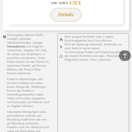
3,70
€
3,90
€
UVP:
Details
Preisangaben inklusive MwSt.
Nicht geeignet für Kinder unter 3 Jahren.
zuzüglich optionaler
Erstickungsgefahr durch Verschlucken.
Individualisierungen, etwaiger
Nicht als Spielzeug verwenden, Kleinkinder nur
Versandkosten
und möglicher
unter Aufsicht nutzen lassen.
zusätzlicher Abgaben (zB. Zoll),
Zur Entsorgung Produkt und Verpackung gemäß
die seitens des Empfängers zu
den lokalen Richtlinien entsorgen. Materialien nach
entrichten sein könnten. Online-
Möglichkeit trennen. Nicht verbrennen.
Preise können von den Preisen im
stationären Handel, auf Messen,
Märkten oder Shop-in-Shop-
Flächen abweichen.
Farbliche Abweichungen sind
technisch bedingt und stellen
keinen Mangel dar. Abbildungen
können das Produkt in
Anwendungsbeispielen zeigen.
Sofern nicht anders angegeben,
sind Dekoration und Rahmen nicht
im Angebot enthalten.
Individuelle Anfertigungen sowie
personalisierte und/oder auf
Bestellung modifizierte oder erst
auf Bestellung produzierte
Produkte sind vom Widerrufsrecht
sowie von Rücknahme und