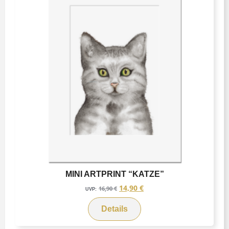
MINI ARTPRINT “KATZE”
14,90
€
16,90
€
UVP:
Details