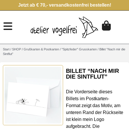
Jetzt ab € 70,- versandkostenfrei bestellen!
Start
/
SHOP
/
Grußkarten & Postkarten
/
"Spitzfeder" Grusskarten
/ Billet “Nach mir die
Sintflut”
BILLET “NACH MIR
DIE SINTFLUT”
Die Vorderseite dieses
Billets im Postkarten-
Format zeigt das Motiv, am
unteren Rand der Rückseite
ist klein mein Logo
aufgebracht. Die