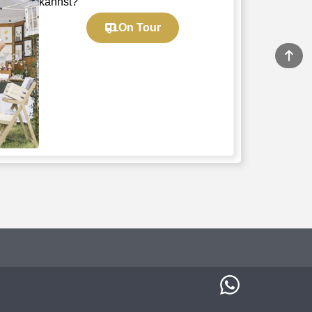
kannst?
On Tour