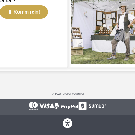
lernen?
Komm rein!
© 2026 atelier vogelfrei