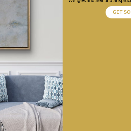
Weltgewandtheit und anspruc
GET SO