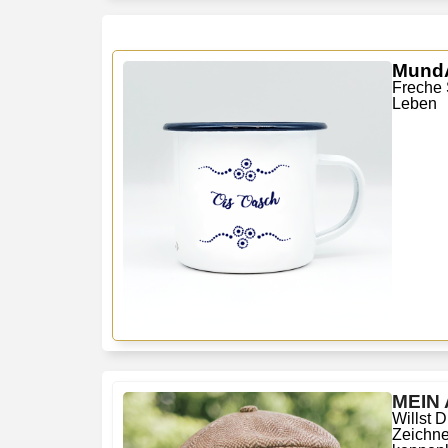
MundA
Freche 
Leben
MEIN 
Willst 
Zeichne