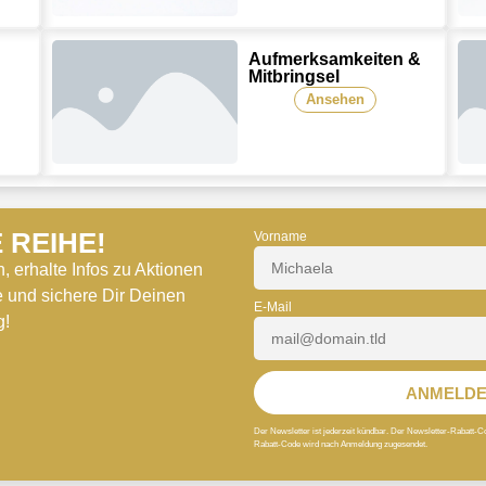
Aufmerksamkeiten &
Mitbringsel
Ansehen
 REIHE!
Vorname
erhalte Infos zu Aktionen
 und sichere Dir Deinen
E-Mail
g!
ANMELDE
Der Newsletter ist jederzeit kündbar. Der Newsletter-Rabatt-C
Rabatt-Code wird nach Anmeldung zugesendet.