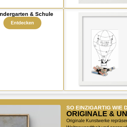
indergarten & Schule
Entdecken
SO EINZIGARTIG WIE 
ORIGINALE & U
Originale Kunstwerke repräsent