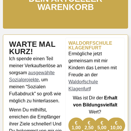
WARENKORB
WARTE MAL
WALDORFSCHULE
KLAGENFURT
KURZ!
Ermögliche jetzt
Ich spende einen Teil
gemeinsam mit mir
meiner Verkaufserlöse an
Kindern das Lernen mit
sorgsam
ausgewählte
Freude an der
Sozialprojekte
, um
Waldorfschule
meinen “Sozialen
Klagenfurt
!
Fußabdruck” so groß wie
Was ist Dir der
Erhalt
möglich zu hinterlassen.
von Bildungsvielfalt
Wenn Du mithilfst,
Wert?
erreichen die Empfänger
€
€
€
€
ihrer Ziele schneller! Und
1,00
2,50
5,00
10,00
Du bekommst von mir ein