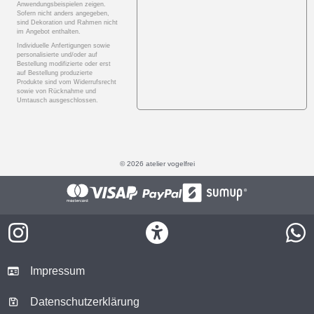
Anwendungsbeispielen zeigen.
Sofern nicht anders angegeben,
sind Dekoration und Rahmen nicht
im Angebot enthalten.
Individuelle Anfertigungen sowie
personalisierte und/oder auf
Bestellung modifizierte oder erst
auf Bestellung produzierte
Produkte sind vom Widerrufsrecht
sowie von Rücknahme und
Umtausch ausgeschlossen.
© 2026 atelier vogelfrei
Impressum
Datenschutzerklärung