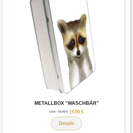
METALLBOX “WASCHBÄR”
14,90
€
19,90
€
UVP:
Details