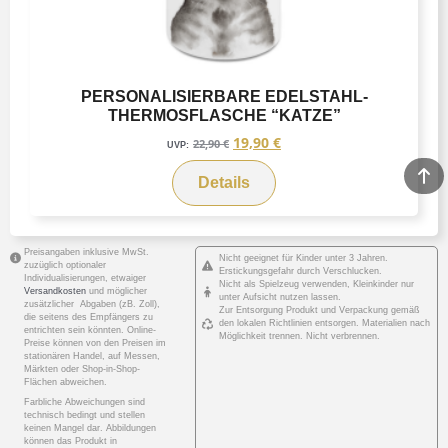
PERSONALISIERBARE EDELSTAHL-
THERMOSFLASCHE “KATZE”
19,90
€
22,90
€
UVP:
Details
Preisangaben inklusive MwSt.
Nicht geeignet für Kinder unter 3 Jahren.
zuzüglich optionaler
Erstickungsgefahr durch Verschlucken.
Individualisierungen, etwaiger
Nicht als Spielzeug verwenden, Kleinkinder nur
Versandkosten
und möglicher
unter Aufsicht nutzen lassen.
zusätzlicher Abgaben (zB. Zoll),
Zur Entsorgung Produkt und Verpackung gemäß
die seitens des Empfängers zu
den lokalen Richtlinien entsorgen. Materialien nach
entrichten sein könnten. Online-
Möglichkeit trennen. Nicht verbrennen.
Preise können von den Preisen im
stationären Handel, auf Messen,
Märkten oder Shop-in-Shop-
Flächen abweichen.
Farbliche Abweichungen sind
technisch bedingt und stellen
keinen Mangel dar. Abbildungen
können das Produkt in