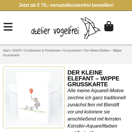
Jetzt ab € 70,- versandkostenfrei bestellen!
Start
/
SHOP
/
Grußkarten & Postkarten
/
Grusskarten
/ Der Kleine Elefant – Wippe
Grusskarte
DER KLEINE
ELEFANT – WIPPE
GRUSSKARTE
Alle meine Aquarell-Motive
zeichne ich ganz traditionell
zunächst fein mit Bleistift
vor und koloriere sie
anschließend mit feinsten
Künstler-Aquarellfarben