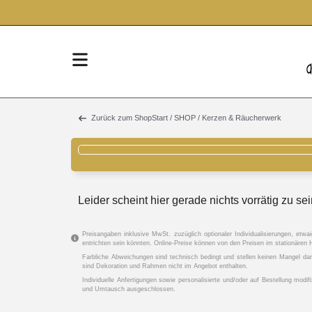
Zurück zum Shop
Start
/
SHOP
/ Kerzen & Räucherwerk
Leider scheint hier gerade nichts vorrätig zu sein
Preisangaben inklusive MwSt. zuzüglich optionaler Individualisierungen, etwa
entrichten sein könnten. Online-Preise können von den Preisen im stationäre
Farbliche Abweichungen sind technisch bedingt und stellen keinen Mangel da
sind Dekoration und Rahmen nicht im Angebot enthalten.
Individuelle Anfertigungen sowie personalisierte und/oder auf Bestellung mod
und Umtausch ausgeschlossen.