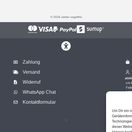
© 2026 atelier vogelfrei
Zahlung
Versand
ateli
Widerruf
c/o 
Feli
WhatsApp Chat
9073
Öste
Kontaktformular
Um Dir ein o
Geräteinfor
Technologien
dieser Websi