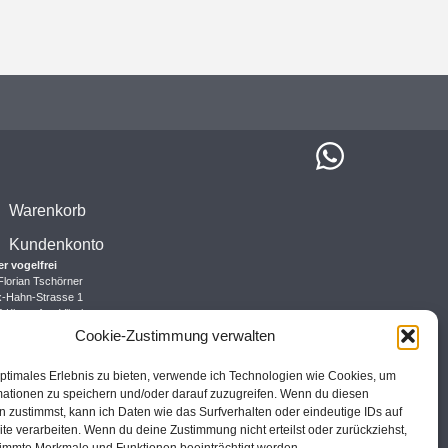
Warenkorb
Kundenkonto
er vogelfrei
Florian Tschörner
x-Hahn-Strasse 1
 Klagenfurt-Viktring
rreich
Cookie-Zustimmung verwalten
ptimales Erlebnis zu bieten, verwende ich Technologien wie Cookies, um
mationen zu speichern und/oder darauf zuzugreifen. Wenn du diesen
 zustimmst, kann ich Daten wie das Surfverhalten oder eindeutige IDs auf
te verarbeiten. Wenn du deine Zustimmung nicht erteilst oder zurückziehst,