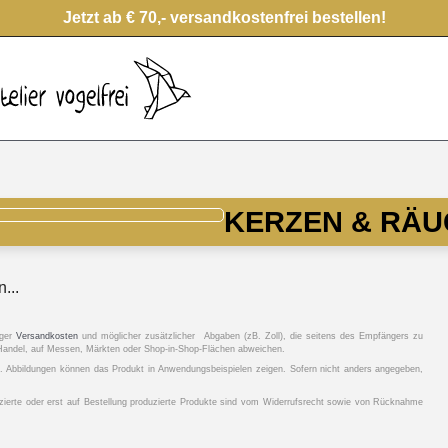
Jetzt ab € 70,- versandkostenfrei bestellen!
KERZEN & RÄ
...
iger
Versandkosten
und möglicher zusätzlicher Abgaben (zB. Zoll), die seitens des Empfängers zu
n Handel, auf Messen, Märkten oder Shop-in-Shop-Flächen abweichen.
r. Abbildungen können das Produkt in Anwendungsbeispielen zeigen. Sofern nicht anders angegeben,
ifizierte oder erst auf Bestellung produzierte Produkte sind vom Widerrufsrecht sowie von Rücknahme