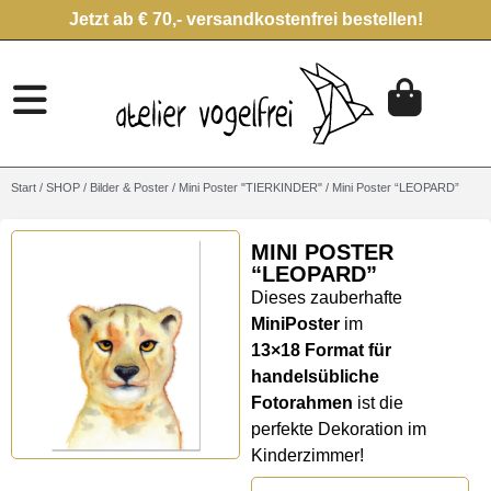
Jetzt ab € 70,- versandkostenfrei bestellen!
Start
/
SHOP
/
Bilder & Poster
/
Mini Poster "TIERKINDER"
/ Mini Poster “LEOPARD”
MINI POSTER
“LEOPARD”
Dieses zauberhafte
MiniPoster
im
13×18 Format für
handelsübliche
Fotorahmen
ist die
perfekte Dekoration im
Kinderzimmer!