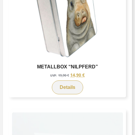
METALLBOX “NILPFERD”
14,90
€
19,90
€
UVP:
Details