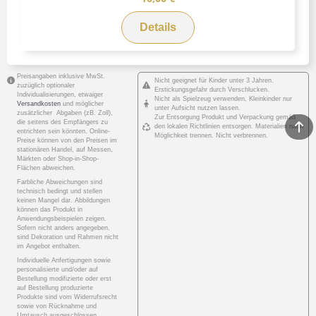
Details
Preisangaben inklusive MwSt.
Nicht geeignet für Kinder unter 3 Jahren.
zuzüglich optionaler
Erstickungsgefahr durch Verschlucken.
Individualisierungen, etwaiger
Nicht als Spielzeug verwenden, Kleinkinder nur
Versandkosten
und möglicher
unter Aufsicht nutzen lassen.
zusätzlicher Abgaben (zB. Zoll),
Zur Entsorgung Produkt und Verpackung gemäß
die seitens des Empfängers zu
den lokalen Richtlinien entsorgen. Materialien nach
entrichten sein könnten. Online-
Möglichkeit trennen. Nicht verbrennen.
Preise können von den Preisen im
stationären Handel, auf Messen,
Märkten oder Shop-in-Shop-
Flächen abweichen.
Farbliche Abweichungen sind
technisch bedingt und stellen
keinen Mangel dar. Abbildungen
können das Produkt in
Anwendungsbeispielen zeigen.
Sofern nicht anders angegeben,
sind Dekoration und Rahmen nicht
im Angebot enthalten.
Individuelle Anfertigungen sowie
personalisierte und/oder auf
Bestellung modifizierte oder erst
auf Bestellung produzierte
Produkte sind vom Widerrufsrecht
sowie von Rücknahme und
Umtausch ausgeschlossen.