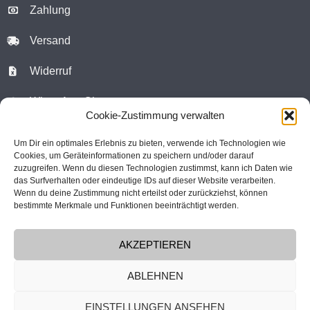
Zahlung
Versand
Widerruf
WhatsApp Chat
Cookie-Zustimmung verwalten
Kontaktformular
Um Dir ein optimales Erlebnis zu bieten, verwende ich Technologien wie
Cookies, um Geräteinformationen zu speichern und/oder darauf
Warenkorb
zuzugreifen. Wenn du diesen Technologien zustimmst, kann ich Daten wie
das Surfverhalten oder eindeutige IDs auf dieser Website verarbeiten.
Kundenkonto
Wenn du deine Zustimmung nicht erteilst oder zurückziehst, können
bestimmte Merkmale und Funktionen beeinträchtigt werden.
atelier vogelfrei
c/o Florian Tschörner
Felix-Hahn-Strasse 1
9073 Klagenfurt-Viktring
AKZEPTIEREN
Österreich
ABLEHNEN
EINSTELLUNGEN ANSEHEN