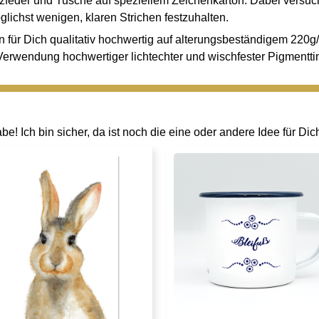
pitzfeder und Tusche auf speziellem Zeichenkarton. Dabei versu
glichst wenigen, klaren Strichen festzuhalten.
 für Dich qualitativ hochwertig auf alterungsbeständigem 220g
Verwendung hochwertiger lichtechter und wischfester Pigmenttin
! Ich bin sicher, da ist noch die eine oder andere Idee für Dic