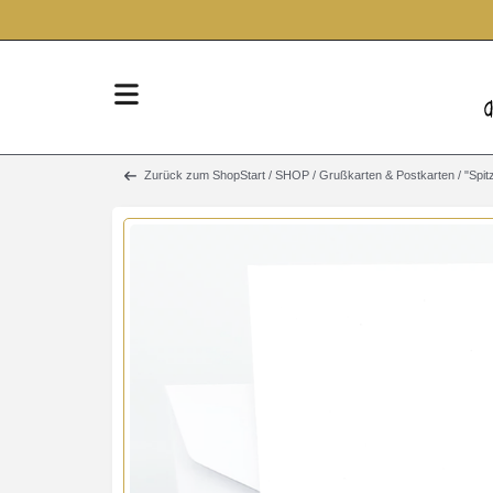
Zurück zum Shop
Start
/
SHOP
/
Grußkarten & Postkarten
/
"Spit