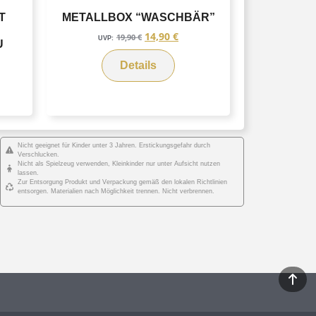
T
METALLBOX “WASCHBÄR”
14,90
€
19,90
€
UVP:
Details
Nicht geeignet für Kinder unter 3 Jahren. Erstickungsgefahr durch
Verschlucken.
Nicht als Spielzeug verwenden, Kleinkinder nur unter Aufsicht nutzen
lassen.
Zur Entsorgung Produkt und Verpackung gemäß den lokalen Richtlinien
entsorgen. Materialien nach Möglichkeit trennen. Nicht verbrennen.