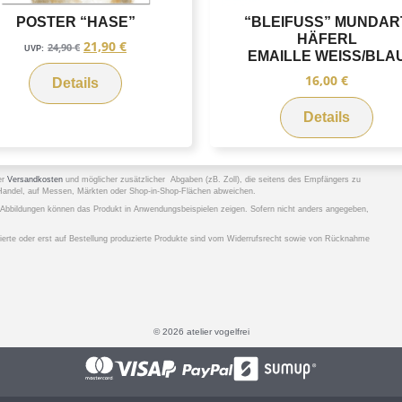
POSTER “HASE”
“BLEIFUSS” MUNDAR
HÄFERL
21,90
€
24,90
€
UVP:
EMAILLE WEISS/BLAU
16,00
€
Details
Details
er
Versandkosten
und möglicher zusätzlicher Abgaben (zB. Zoll), die seitens des Empfängers zu
n Handel, auf Messen, Märkten oder Shop-in-Shop-Flächen abweichen.
. Abbildungen können das Produkt in Anwendungsbeispielen zeigen. Sofern nicht anders angegeben,
fizierte oder erst auf Bestellung produzierte Produkte sind vom Widerrufsrecht sowie von Rücknahme
© 2026 atelier vogelfrei