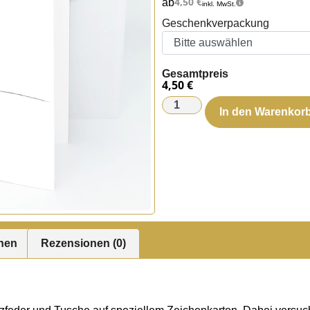
4,50
€
ab
inkl. MwSt.
Geschenkverpackung
Gesamtpreis
4,50 €
In den Warenkor
onen
Rezensionen (0)