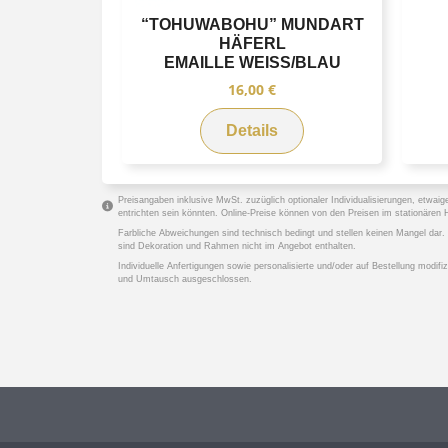
“TOHUWABOHU” MUNDART
HÄFERL
EMAILLE WEISS/BLAU
16,00
€
Details
Preisangaben inklusive MwSt. zuzüglich optionaler Individualisierungen, etwaig
entrichten sein könnten. Online-Preise können von den Preisen im stationäre
Farbliche Abweichungen sind technisch bedingt und stellen keinen Mangel dar
sind Dekoration und Rahmen nicht im Angebot enthalten.
Individuelle Anfertigungen sowie personalisierte und/oder auf Bestellung modi
und Umtausch ausgeschlossen.