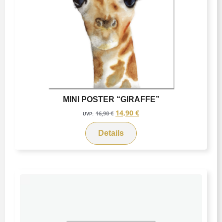
MINI POSTER “GIRAFFE”
14,90
€
16,90
€
UVP:
Details