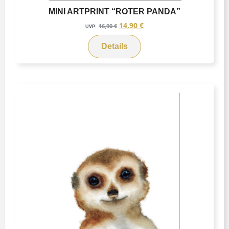
MINI ARTPRINT “ROTER PANDA”
14,90
€
16,90
€
UVP:
Details