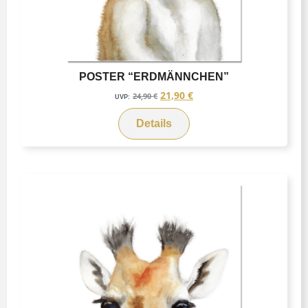
POSTER “ERDMÄNNCHEN”
21,90
€
24,90
€
UVP:
Details