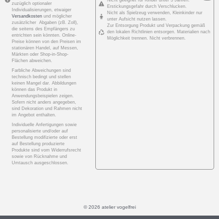
Nicht geeignet für Kinder unter 3 Jahren.
zuzüglich optionaler
Erstickungsgefahr durch Verschlucken.
Individualisierungen, etwaiger
Nicht als Spielzeug verwenden, Kleinkinder nur
Versandkosten
und möglicher
unter Aufsicht nutzen lassen.
zusätzlicher Abgaben (zB. Zoll),
Zur Entsorgung Produkt und Verpackung gemäß
die seitens des Empfängers zu
den lokalen Richtlinien entsorgen. Materialien nach
entrichten sein könnten. Online-
Möglichkeit trennen. Nicht verbrennen.
Preise können von den Preisen im
stationären Handel, auf Messen,
Märkten oder Shop-in-Shop-
Flächen abweichen.
Farbliche Abweichungen sind
technisch bedingt und stellen
keinen Mangel dar. Abbildungen
können das Produkt in
Anwendungsbeispielen zeigen.
Sofern nicht anders angegeben,
sind Dekoration und Rahmen nicht
im Angebot enthalten.
Individuelle Anfertigungen sowie
personalisierte und/oder auf
Bestellung modifizierte oder erst
auf Bestellung produzierte
Produkte sind vom Widerrufsrecht
sowie von Rücknahme und
Umtausch ausgeschlossen.
© 2026 atelier vogelfrei