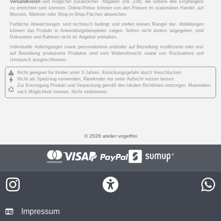
Versandkosten
und möglicher zusätzlicher Abgaben (zB. Zoll), die seitens des Empfängers
zu entrichten sein könnten. Online-Preise können von den Preisen im stationären Handel, auf
Messen, Märkten oder Shop-in-Shop-Flächen abweichen.
Farbliche Abweichungen sind technisch bedingt und stellen keinen Mangel dar. Abbildungen
können das Produkt in Anwendungsbeispielen zeigen. Sofern nicht anders angegeben, sind
Dekoration und Rahmen nicht im Angebot enthalten.
Individuelle Anfertigungen sowie personalisierte und/oder auf Bestellung modifizierte oder erst
auf Bestellung produzierte Produkte sind vom Widerrufsrecht sowie von Rücknahme und
Umtausch ausgeschlossen.
Nicht geeignet für Kinder unter 3 Jahren. Erstickungsgefahr durch Verschlucken.
Nicht als Spielzeug verwenden, Kleinkinder nur unter Aufsicht nutzen lassen.
Zur Entsorgung Produkt und Verpackung gemäß den lokalen Richtlinien entsorgen. Materialien
nach Möglichkeit trennen. Nicht verbrennen.
© 2026 atelier vogelfrei
Impressum