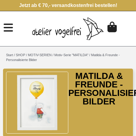
Jetzt ab € 70,- versandkostenfrei bestellen!
Start
/
SHOP
/
MOTIV-SERIEN
/
Motiv-Serie "MATILDA"
/ Matilda & Freunde -
Personalisierte Bilder
MATILDA &
FREUNDE -
PERSONALISIE
BILDER