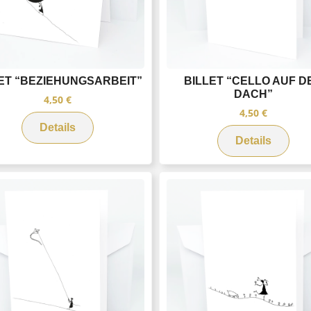
ET “BEZIEHUNGSARBEIT”
BILLET “CELLO AUF D
DACH”
4,50
€
4,50
€
Details
Details