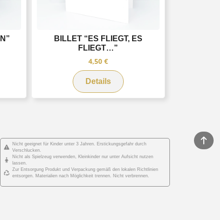
EN”
BILLET “ES FLIEGT, ES
FLIEGT…”
4,50
€
Details
Nicht geeignet für Kinder unter 3 Jahren. Erstickungsgefahr durch
Verschlucken.
Nicht als Spielzeug verwenden, Kleinkinder nur unter Aufsicht nutzen
lassen.
Zur Entsorgung Produkt und Verpackung gemäß den lokalen Richtlinien
entsorgen. Materialien nach Möglichkeit trennen. Nicht verbrennen.