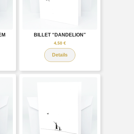
EM
BILLET “DANDELION”
4,50
€
Details