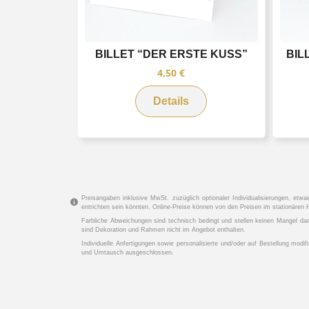
BILLET “DER ERSTE KUSS”
BIL
4,50
€
Details
Preisangaben inklusive MwSt. zuzüglich optionaler Individualisierungen, etwa
entrichten sein könnten. Online-Preise können von den Preisen im stationäre
Farbliche Abweichungen sind technisch bedingt und stellen keinen Mangel da
sind Dekoration und Rahmen nicht im Angebot enthalten.
Individuelle Anfertigungen sowie personalisierte und/oder auf Bestellung mod
und Umtausch ausgeschlossen.