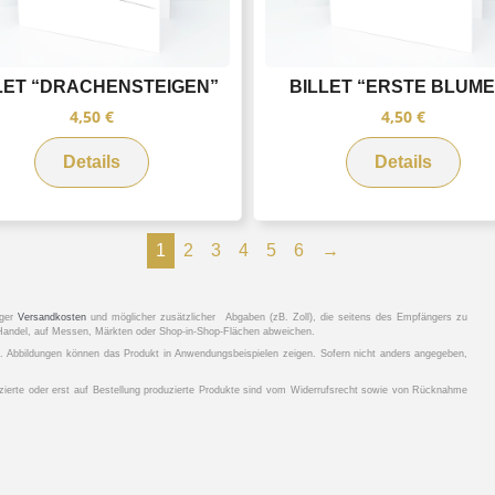
LET “DRACHENSTEIGEN”
BILLET “ERSTE BLUM
4,50
€
4,50
€
Details
Details
1
2
3
4
5
6
→
iger
Versandkosten
und möglicher zusätzlicher Abgaben (zB. Zoll), die seitens des Empfängers zu
n Handel, auf Messen, Märkten oder Shop-in-Shop-Flächen abweichen.
r. Abbildungen können das Produkt in Anwendungsbeispielen zeigen. Sofern nicht anders angegeben,
ifizierte oder erst auf Bestellung produzierte Produkte sind vom Widerrufsrecht sowie von Rücknahme