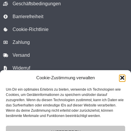
Geschäftsbedingungen
Barrierefreiheit
Cookie-Richtlinie
Zahlung
Versand
Widerruf
Cookie-Zustimmung verwalten
WhatsApp Chat
Um Dir ein optimales Erlebnis zu bieten, verwende ich Technologien wie
Kontaktformular
Cookies, um Geräteinformationen zu speichern und/oder darauf
zuzugreifen. Wenn du diesen Technologien zustimmst, kann ich Daten wie
das Surfverhalten oder eindeutige IDs auf dieser Website verarbeiten.
Warenkorb
Wenn du deine Zustimmung nicht erteilst oder zurückziehst, können
bestimmte Merkmale und Funktionen beeinträchtigt werden.
Kundenkonto
atelier vogelfrei
c/o Florian Tschörner