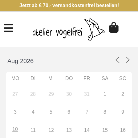
Jetzt ab € 70,- versandkostenfrei bestellen!
MO
DI
MI
DO
FR
SA
SO
27
28
29
30
31
1
2
3
4
5
6
7
8
9
10
11
12
13
14
15
16