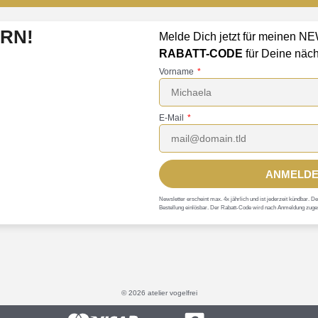
ERN!
Melde Dich jetzt für meinen 
RABATT-CODE
für Deine näch
Vorname
E-Mail
ANMELDE
Newsletter erscheint max. 4x jährlich und ist jederzeit kündbar.
Bestellung einlösbar. Der Rabatt-Code wird nach Anmeldung zuge
© 2026 atelier vogelfrei