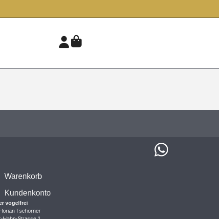
Warenkorb
Kundenkonto
er vogelfrei
Florian Tschörner
x-Hahn-Strasse 1